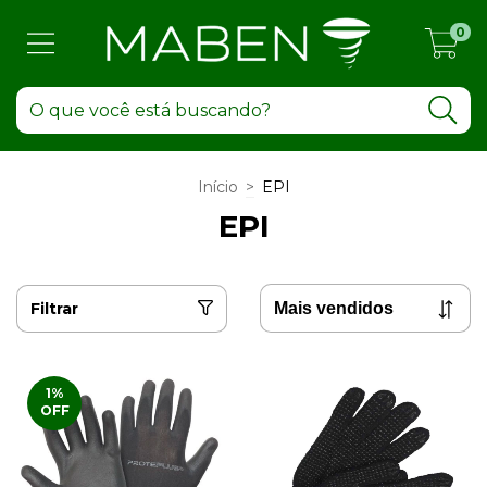
0
Início
>
EPI
EPI
Filtrar
1
%
OFF