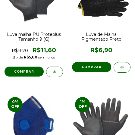
Luva malha PU Proteplus
Luva de Malha
Tamanho 9 (G)
Pigmentado Preto
R$11,60
R$6,90
R$11,70
2
x de
R$5,80
sem juros
0
%
1
%
OFF
OFF