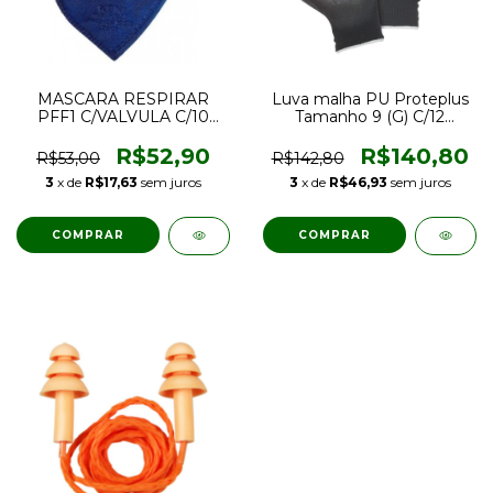
MASCARA RESPIRAR
Luva malha PU Proteplus
PFF1 C/VALVULA C/10
Tamanho 9 (G) C/12
PEÇAS
PARES
R$52,90
R$140,80
R$53,00
R$142,80
3
x de
R$17,63
sem juros
3
x de
R$46,93
sem juros