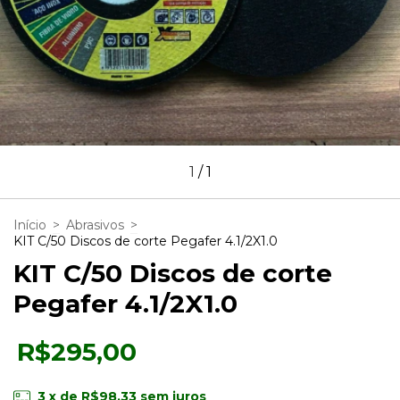
1
/
1
Início
>
Abrasivos
>
KIT C/50 Discos de corte Pegafer 4.1/2X1.0
KIT C/50 Discos de corte
Pegafer 4.1/2X1.0
R$295,00
3
x de
R$98,33
sem juros