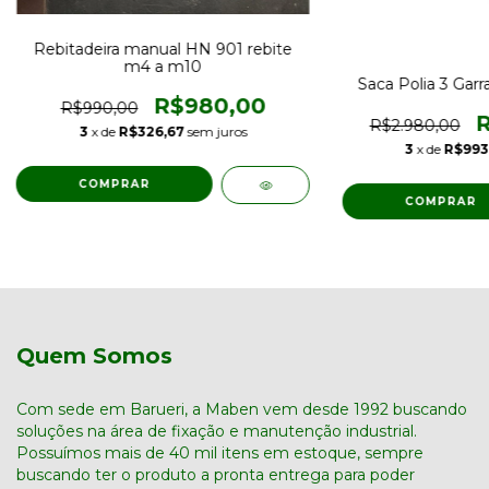
Rebitadeira manual HN 901 rebite
m4 a m10
Saca Polia 3 Gar
R$980,00
R$990,00
R
R$2.980,00
3
x de
R$326,67
sem juros
3
x de
R$993
Quem Somos
Com sede em Barueri, a Maben vem desde 1992 buscando
soluções na área de fixação e manutenção industrial.
Possuímos mais de 40 mil itens em estoque, sempre
buscando ter o produto a pronta entrega para poder