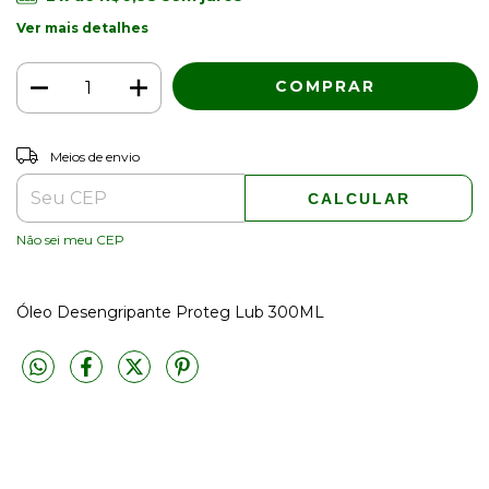
Ver mais detalhes
ALTERAR CEP
Entregas para o CEP:
Meios de envio
CALCULAR
Não sei meu CEP
Óleo Desengripante Proteg Lub 300ML