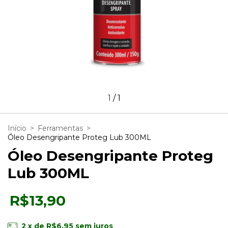
1
/
1
Início
>
Ferramentas
>
Óleo Desengripante Proteg Lub 300ML
Óleo Desengripante Proteg
Lub 300ML
R$13,90
2
x de
R$6,95
sem juros